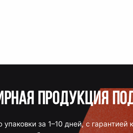
ирная продукция по
о упаковки за 1–10 дней, с гарантией 