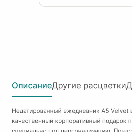
Описание
Другие расцветки
Д
Недатированный ежедневник A5 Velvet в 
качественный корпоративный подарок п
специально под персонализацию. Предс