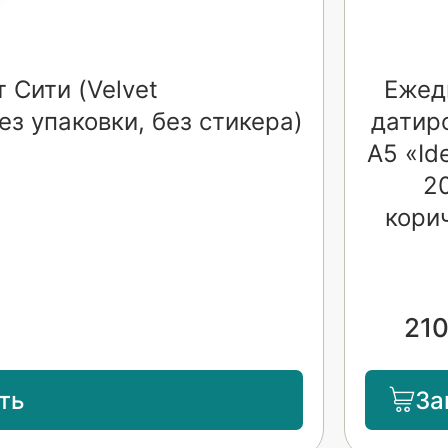
 Сити (Velvet
Ежед
ез упаковки, без стикера)
датир
А5 «Id
2
кори
210
ть
За