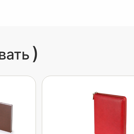
)
вать