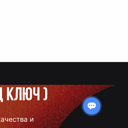
д ключ
)
качества и