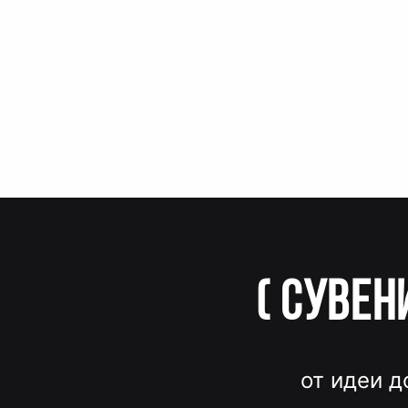
(
Сувен
от идеи д