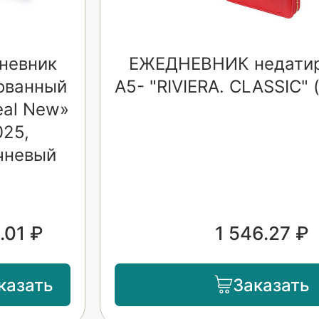
невник
ЕЖЕДНЕВНИК недати
ованный
А5- "RIVIERA. CLASSIC"
eal New»
025,
чневый
.01 ₽
1 546.27 ₽
казать
Заказать