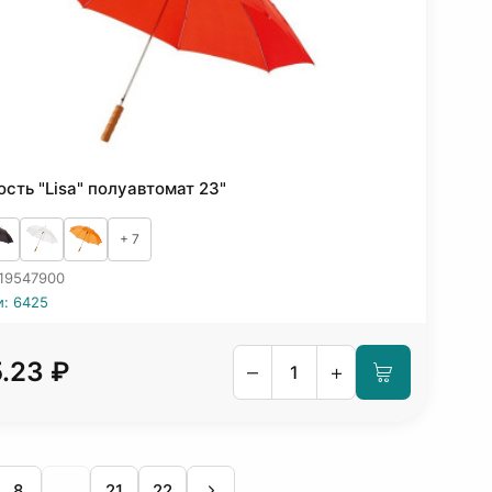
ость "Lisa" полуавтомат 23"
+ 7
 19547900
и: 6425
5.23 ₽
–
+
8
...
21
22