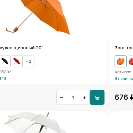
двухсекционный 20"
Зонт тр
+ 2
905802
Артикул:
146
В наличи
676 
–
+