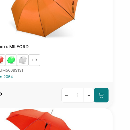
ость MILFORD
+ 3
 UM5608S131
и: 2054
₽
–
+