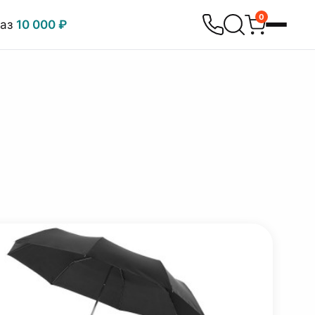
0
каз
10 000 ₽