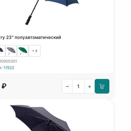
rry 23" полуавтоматический
+ 4
 10905301
и: 17622
 ₽
–
+