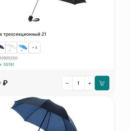
а трехсекционный 21
+ 4
 10905200
и: 55761
9 ₽
–
+