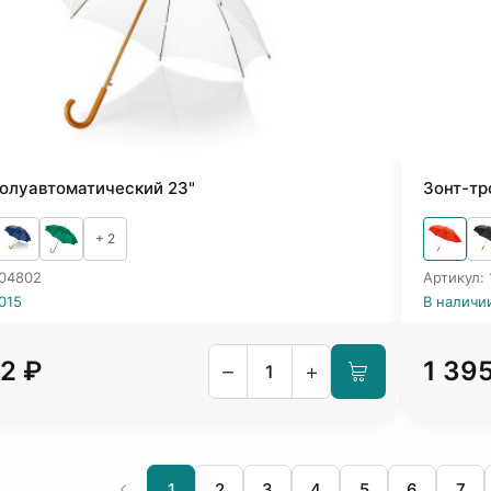
полуавтоматический 23"
Зонт-тр
+ 2
904802
Артикул:
015
В наличи
62 ₽
1 39
–
+
1
2
3
4
5
6
7