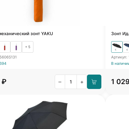
механический зонт YAKU
Зонт Ид
+ 5
5606S131
Артикул:
5694
В наличи
 ₽
1 02
–
+