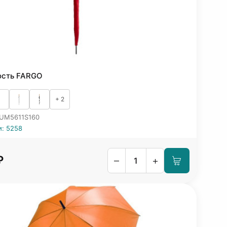
ость FARGO
+ 2
 UM5611S160
и: 5258
₽
–
+