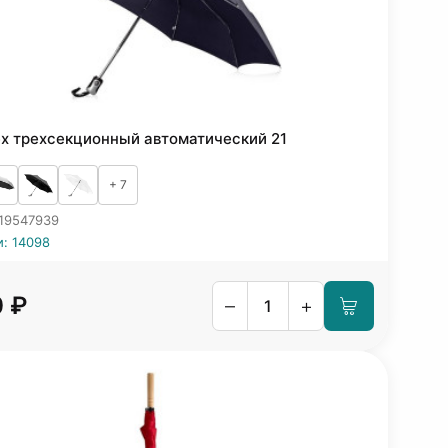
ex трехсекционный автоматический 21
+ 7
 19547939
и: 14098
0 ₽
–
+