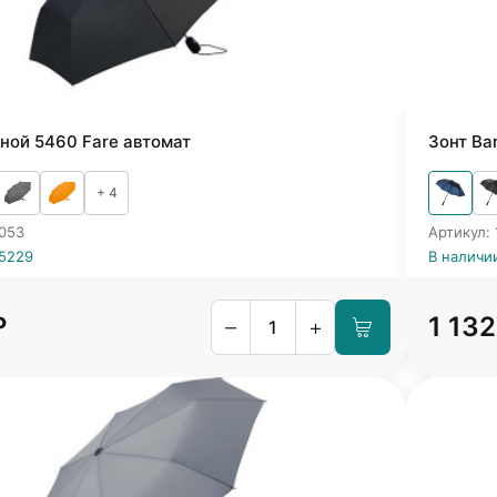
ной 5460 Fare автомат
Зонт Ba
+ 4
0053
Артикул:
35229
В наличи
₽
1 132
–
+