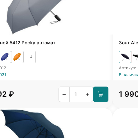
ной 5412 Pocky автомат
Зонт Al
+ 4
012
Артикул:
031
В наличи
92 ₽
1 99
–
+