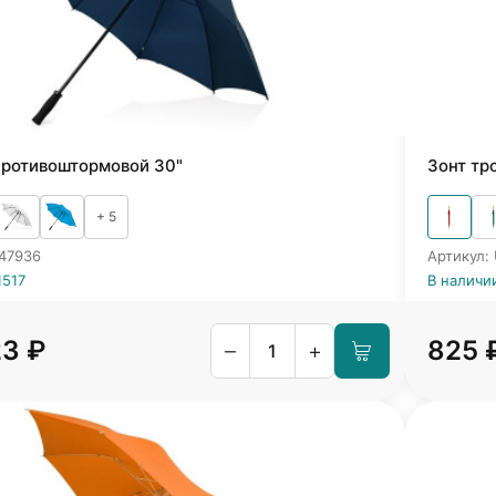
противоштормовой 30"
Зонт тр
+ 5
547936
Артикул:
1517
В наличи
23 ₽
825 
–
+