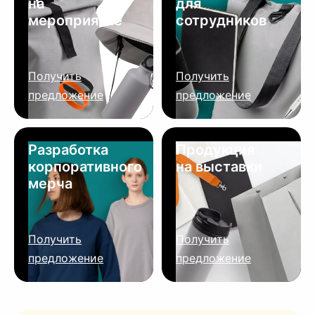
на
для
мероприятие
сотрудников
Получить
Получить
предложение
предложение
Разработка
Продукция
корпоративного
на выставки
мерча
Получить
Получить
предложение
предложение