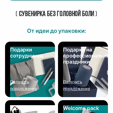
(
Сувенирка без головной боли
)
От идеи до упаковки:
Подарки
Подарки на
сотрудникам
профессиональны
праздники
Получить
Получить
предложение
предложение
Promo
Welcome pack