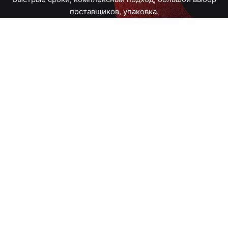
поставщиков, упаковка.
Тюмень, Республики, 83
ПН – ПТ
09:00 – 18:00
8 908 867 30 68
+7 (3452) 70-03-03
zakaz@avtograf72.ru
[ Подобрать сувениры ]
[ Написать директору ]
› Сайт нашей типографии
› Политика конфиденциальности