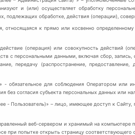
 (далее – Администрация сайта) » – уполномоченные с
анизуют и (или) осуществляет обработку персональн
ых, подлежащих обработке, действия (операции), сов
ия, относящаяся к прямо или косвенно определенном
е действие (операция) или совокупность действий (о
ств с персональными данными, включая сбор, запись, 
вание, передачу (распространение, предоставление, д
ых» - обязательное для соблюдения Оператором или
ия без согласия субъекта персональных данных или на
алее ‑ Пользователь)» – лицо, имеющее доступ к Сайт
отправленный веб-сервером и хранимый на компьютере п
осе при попытке открыть страницу соответствующего с