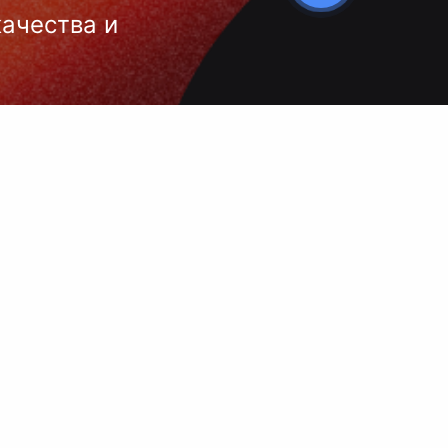
качества и
 нанесения
 и чёткое
ой выбор