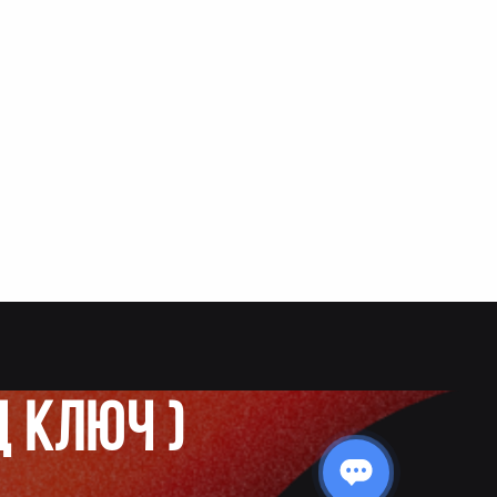
д ключ
)