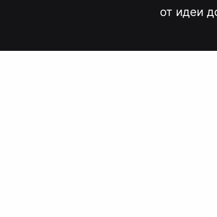
от идеи д
Вместо до
и нервов
Быстрые