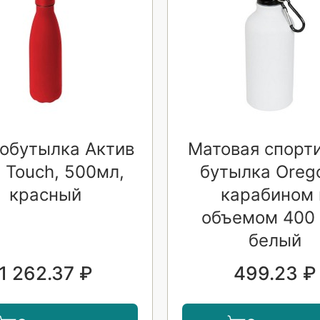
обутылка Актив
Матовая спорт
t Touch, 500мл,
бутылка Oreg
красный
карабином 
объемом 400 
белый
1 262.37 ₽
499.23 ₽