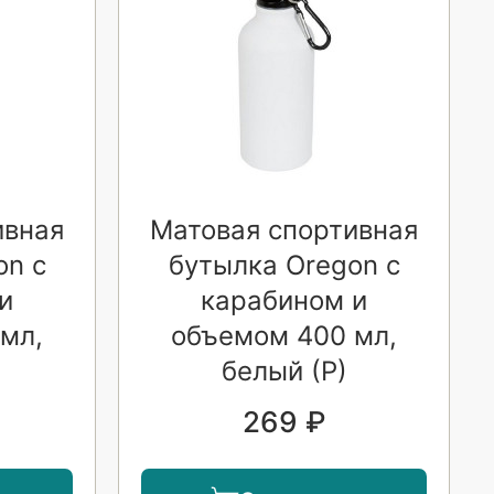
ивная
Матовая спортивная
on с
бутылка Oregon с
и
карабином и
мл,
объемом 400 мл,
белый (Р)
269 ₽