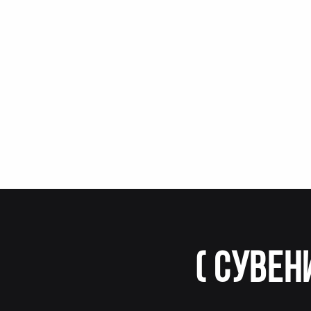
(
Сувен