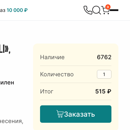
0
каз
10 000 ₽
I»,
Наличие
6762
Количество
пилен
Итог
515 ₽
Заказать
несения,