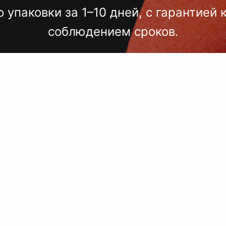
о упаковки за 1–10 дней, с гарантией 
соблюдением сроков.
лгих согласований, некачественного
 — точный подбор, проверка образцов
исполнение под ключ.
 сроки, комплексный подход, больш
поставщиков, упаковка.