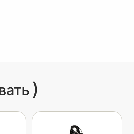
)
вать