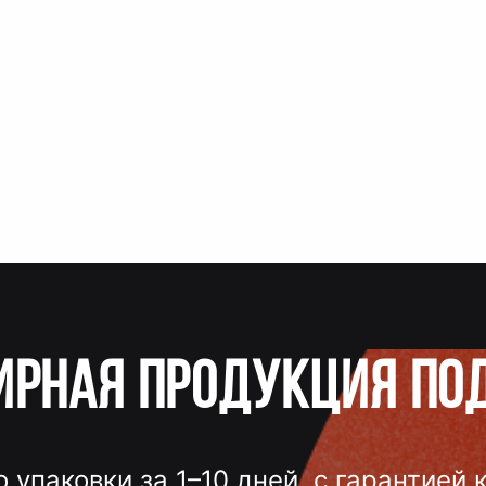
ирная продукция по
о упаковки за 1–10 дней, с гарантией 