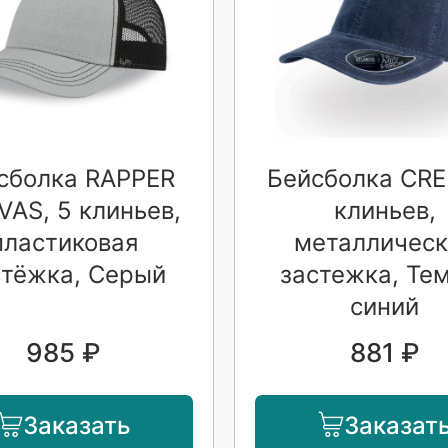
сболка RAPPER
Бейсболка CRE
AS, 5 клиньев,
клиньев,
пластиковая
металлическ
стёжка, Серый
застежка, Те
синий
985 ₽
881 ₽
Заказать
Заказат