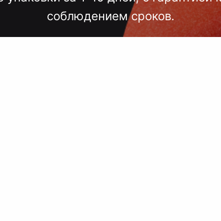
соблюдением сроков.
лгих согласований, некачественного
 — точный подбор, проверка образцов
исполнение под ключ.
 сроки, комплексный подход, больш
поставщиков, упаковка.