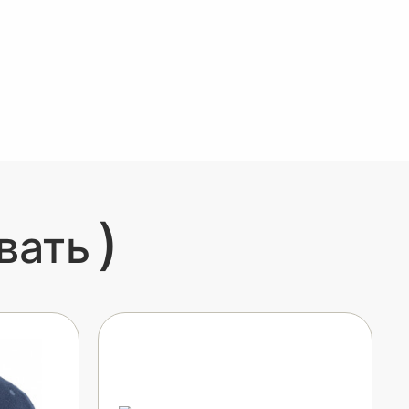
)
вать