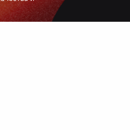
 нанесения
 и чёткое
ой выбор