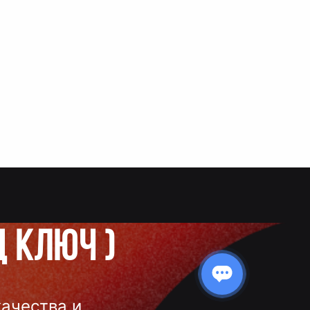
д ключ
)
качества и