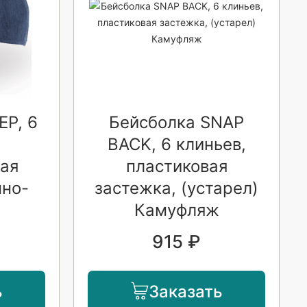
EP, 6
Бейсболка SNAP
BACK, 6 клиньев,
ая
пластиковая
мно-
застежка, (устарел)
Камуфляж
915 ₽
ь
Заказать