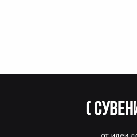
(
Сувен
от идеи д