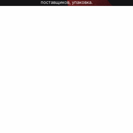
поставщиков, упаковка.
Тюмень, Республики, 83
ПН – ПТ
09:00 – 18:00
8 908 867 30 68
+7 (3452) 70-03-03
zakaz@avtograf72.ru
[ Подобрать сувениры ]
[ Написать директору ]
› Сайт нашей типографии
› Политика конфиденциальности