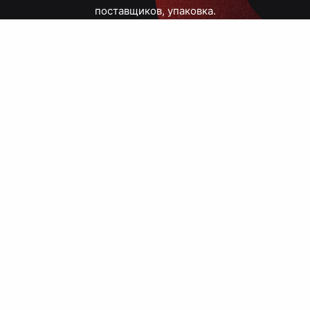
поставщиков, упаковка.
Тюмень, Республики, 83
ПН – ПТ
09:00 – 18:00
8 908 867 30 68
+7 (3452) 70-03-03
zakaz@avtograf72.ru
[ Подобрать сувениры ]
[ Написать директору ]
› Сайт нашей типографии
› Политика конфиденциальности