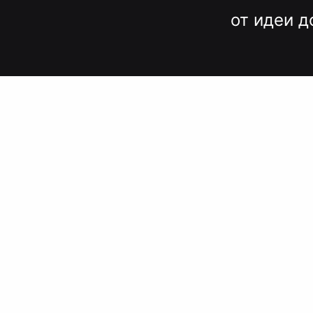
от идеи д
Вместо до
и нервов
Быстрые