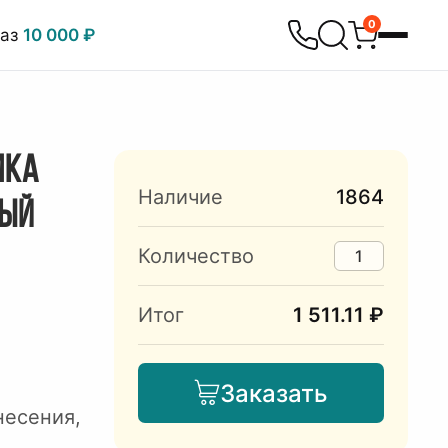
0
каз
10 000 ₽
МКА
Наличие
1864
НЫЙ
Количество
Итог
1 511.11 ₽
Заказать
несения,