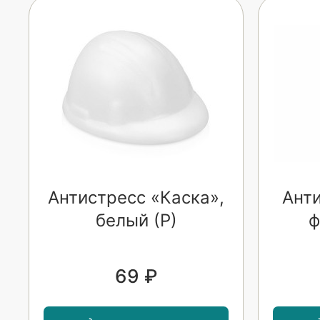
Антистресс «Каска»,
Ант
белый (Р)
ф
69 ₽