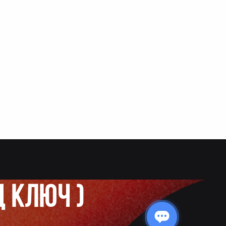
д ключ
)