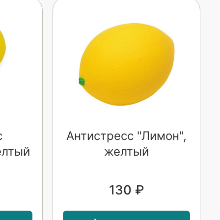
с
Антистресс "Лимон",
елтый
желтый
130 ₽