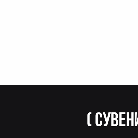
(
Сувен