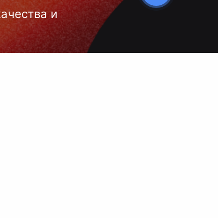
качества и
 нанесения
 и чёткое
ой выбор