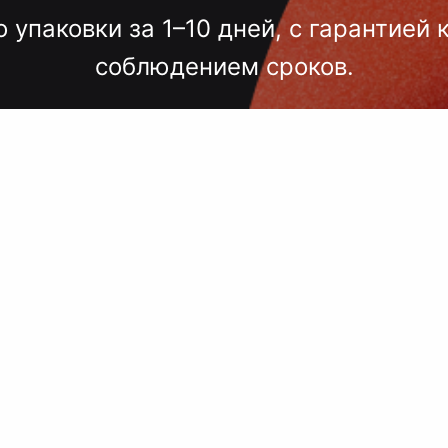
о упаковки за 1–10 дней, с гарантией 
соблюдением сроков.
лгих согласований, некачественного
 — точный подбор, проверка образцов
исполнение под ключ.
 сроки, комплексный подход, больш
поставщиков, упаковка.