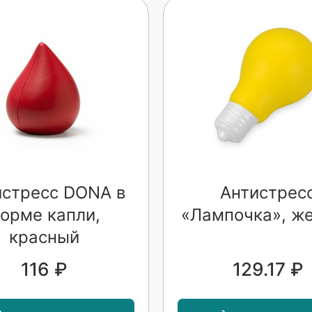
истресс DONA в
Антистрес
орме капли,
«Лампочка», ж
красный
116 ₽
129.17 ₽