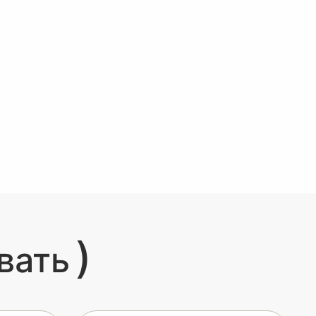
)
вать