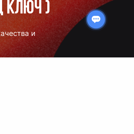
д ключ
)
качества и
 нанесения
 и чёткое
ой выбор