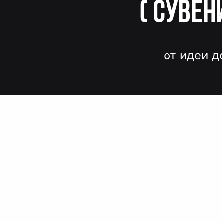
(
Сувен
от идеи д
Вместо до
и нервов
Быстрые