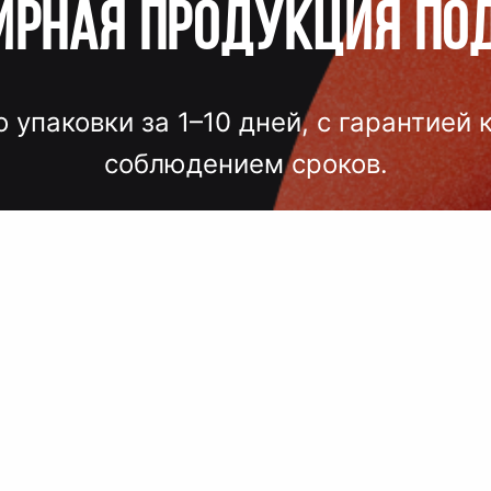
ирная продукция по
о упаковки за 1–10 дней, с гарантией 
соблюдением сроков.
лгих согласований, некачественного
 — точный подбор, проверка образцов
исполнение под ключ.
 сроки, комплексный подход, больш
поставщиков, упаковка.