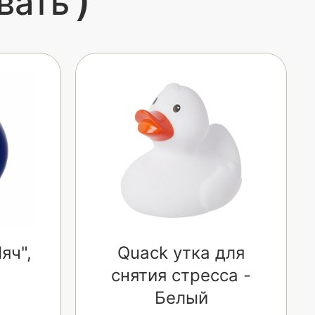
вать
яч",
Quack утка для
снятия стресса -
Белый