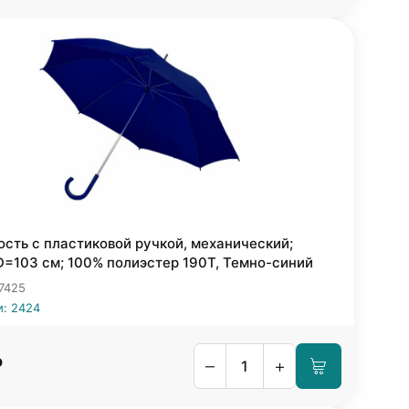
ость с пластиковой ручкой, механический;
D=103 см; 100% полиэстер 190T, Темно-синий
 7425
и: 2424
₽
–
+