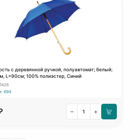
ость с деревянной ручкой, полуавтомат; белый;
м, L=90см; 100% полиэстер, Синий
 7426
и: 694
₽
–
+