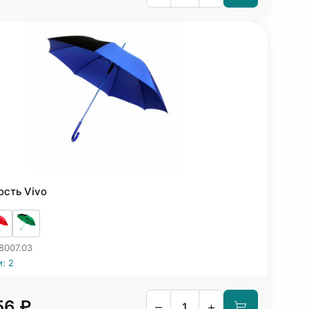
ость Vivo
8007.03
: 2
56 ₽
–
+