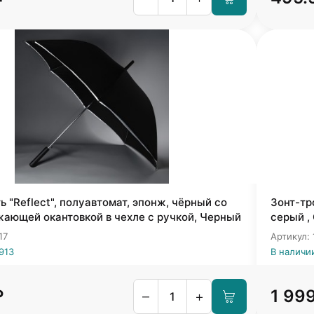
ь "Reflect", полуавтомат, эпонж, чёрный со
Зонт-тр
ающей окантовкой в чехле с ручкой, Черный
серый ,
17
Артикул: 
913
В наличи
₽
1 99
–
+