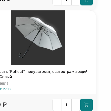
ость "Reflect", полуавтомат, светоотражающий
 Серый
16816
и: 2708
9 ₽
–
+