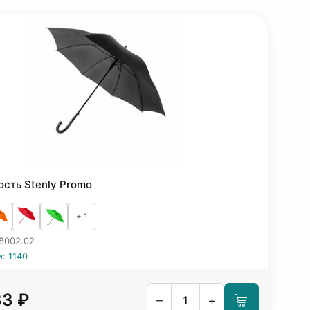
ость Stenly Promo
+ 1
 8002.02
: 1140
33 ₽
–
+