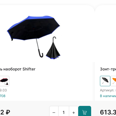
ь наоборот Shifter
Зонт-тр
9.03
Артикул:
708
В наличии
22 ₽
613.
–
+