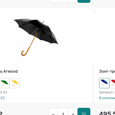
ть Arwood
Зонт-тр
3.02
Артикул: 
123
В наличии
₽
495.
–
+