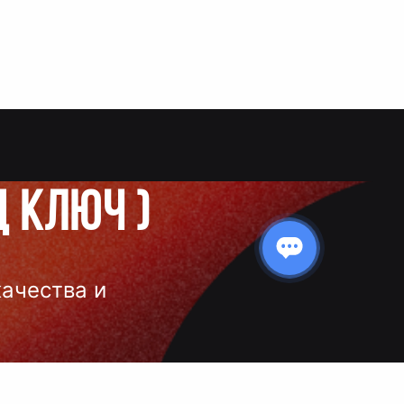
д ключ
)
качества и
 нанесения