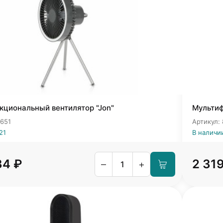
кциональный вентилятор "Jon"
Мультиф
6651
Артикул:
21
В наличии
34 ₽
2 31
–
+