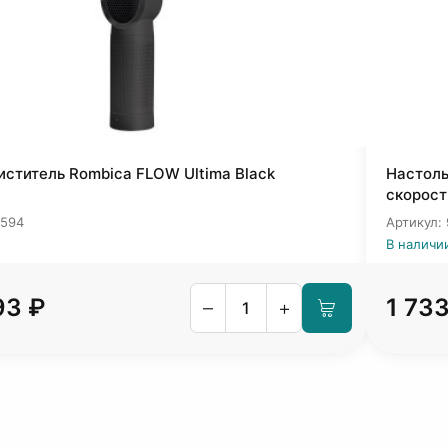
ститель Rombica FLOW Ultima Black
Настоль
скорост
5594
Артикул:
В наличии
93 ₽
1 733
–
+