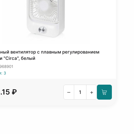
ный вентилятор с плавным регулированием
и "Circa", белый
 968901
: 3
.15 ₽
–
+