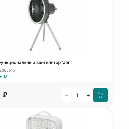
ункциональный вентилятор "Jon"
 836651p
: 18
9 ₽
–
+