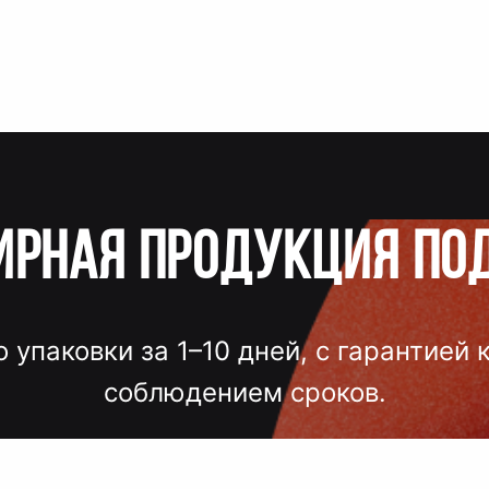
ирная продукция по
о упаковки за 1–10 дней, с гарантией 
соблюдением сроков.
лгих согласований, некачественного