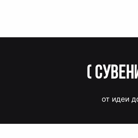
(
Сувен
от идеи д
Вместо до