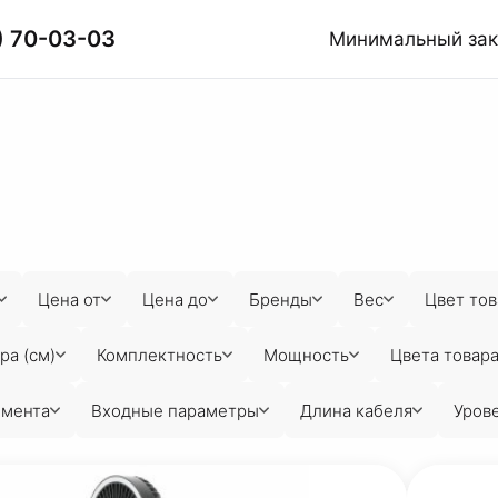
) 70-03-03
Минимальный за
Цена от
Цена до
Бренды
Вес
Цвет тов
ра (см)
Комплектность
Мощность
Цвета товар
емента
Входные параметры
Длина кабеля
Уров