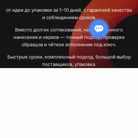
от идеи до упаковки за 1–10 дней, с гарантией качества
и соблюдением сроков.
Вместо долгих согласований, некачественного
нанесения и нервов — точный подбор, проверка
образцов и чёткое исполнение под ключ.
Быстрые сроки, комплексный подход, большой выбор
поставщиков, упаковка.
Тюмень, Республики, 83
ПН – ПТ
09:00 – 18:00
8 908 867 30 68
+7 (3452) 70-03-03