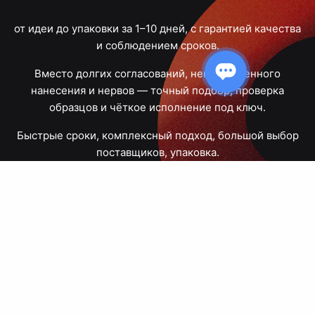
от идеи до упаковки за 1–10 дней, с гарантией качества
и соблюдением сроков.
Вместо долгих согласований, некачественного
нанесения и нервов — точный подбор, проверка
образцов и чёткое исполнение под ключ.
Быстрые сроки, комплексный подход, большой выбор
поставщиков, упаковка.
Тюмень, Республики, 83
ПН – ПТ
09:00 – 18:00
8 908 867 30 68