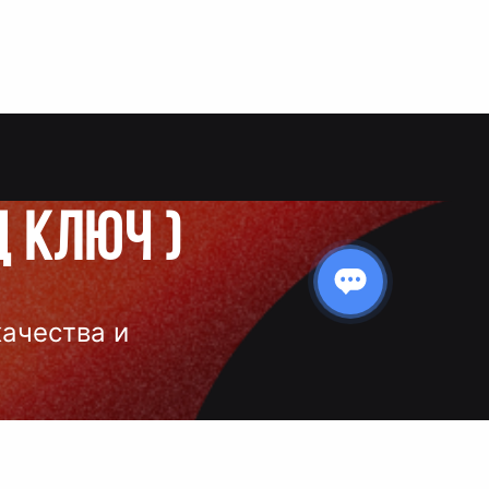
д ключ
)
качества и
 нанесения
 и чёткое