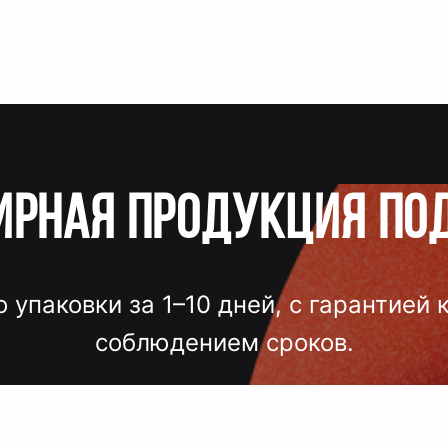
ирная продукция по
о упаковки за 1–10 дней, с гарантией 
соблюдением сроков.
лгих согласований, некачественного
 — точный подбор, проверка образцов