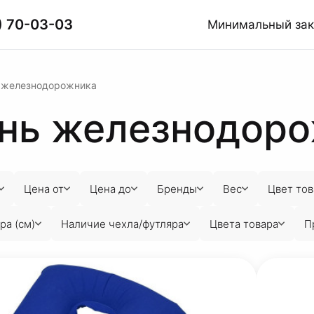
) 70-03-03
Минимальный за
 железнодорожника
ень железнодор
Цена от
Цена до
Бренды
Вес
Цвет тов
ра (см)
Наличие чехла/футляра
Цвета товара
П