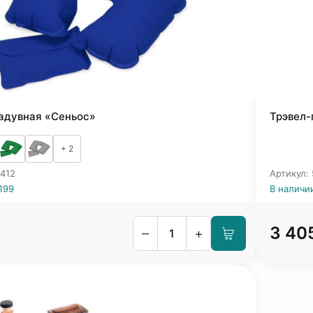
адувная «Сеньос»
Трэвел-
+ 2
9412
Артикул:
199
В наличии
3 40
–
+