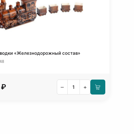
 водки «Железнодорожный состав»
48
 ₽
–
+