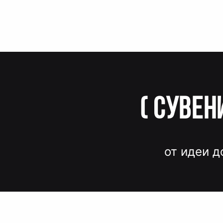
(
Сувен
от идеи д
Вместо до
и нервов