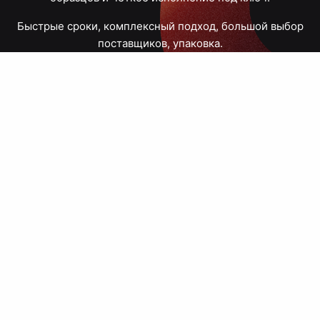
Быстрые сроки, комплексный подход, большой выбор
поставщиков, упаковка.
Тюмень, Республики, 83
ПН – ПТ
09:00 – 18:00
8 908 867 30 68
+7 (3452) 70-03-03
zakaz@avtograf72.ru
[ Подобрать сувениры ]
[ Написать директору ]