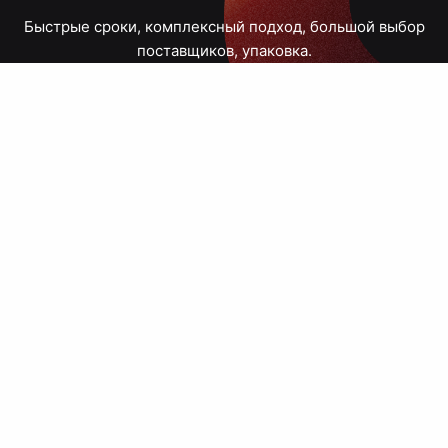
Быстрые сроки, комплексный подход, большой выбор
поставщиков, упаковка.
Тюмень, Республики, 83
ПН – ПТ
09:00 – 18:00
8 908 867 30 68
+7 (3452) 70-03-03
zakaz@avtograf72.ru
[ Подобрать сувениры ]
[ Написать директору ]
› Сайт нашей типографии