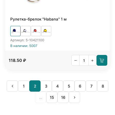
Рулетка-брелок "Habana" 1 м
Артикул: 5-10421100
В наличии: 5007
–
+
118.50 ₽
1
2
3
4
5
6
7
8
...
15
16