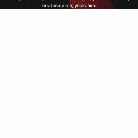
поставщиков, упаковка.
Тюмень, Республики, 83
ПН – ПТ
09:00 – 18:00
8 908 867 30 68
+7 (3452) 70-03-03
zakaz@avtograf72.ru
[ Подобрать сувениры ]
[ Написать директору ]
› Сайт нашей типографии
› Политика конфиденциальности