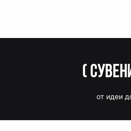
(
Сувен
от идеи д
Вместо до