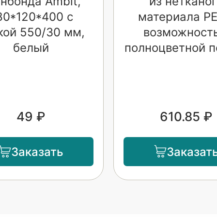
нбонда Ambit,
из неткано
80*120*400 с
материала PE
кой 550/30 мм,
возможност
белый
полноцветной п
49 ₽
610.85 ₽
Заказать
Заказат