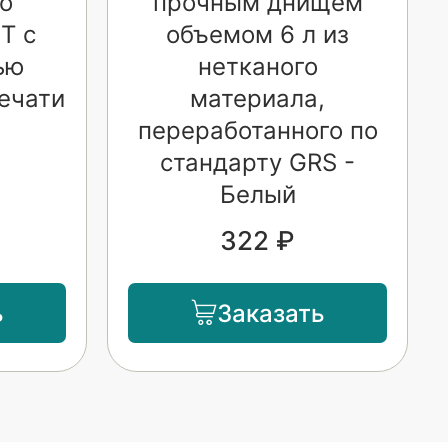
го
прочным днищем
T с
объемом 6 л из
ью
нетканого
ечати
материала,
переработанного по
стандарту GRS -
Белый
322 ₽
ь
Заказать