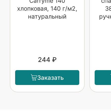
Carryme 140
спа
хлопковая, 140 г/м2,
3
натуральный
руч
244 ₽
Заказать