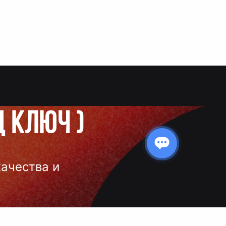
д ключ
)
качества и
 нанесения