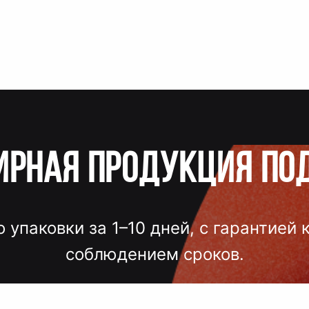
ирная продукция по
о упаковки за 1–10 дней, с гарантией 
соблюдением сроков.
лгих согласований, некачественного