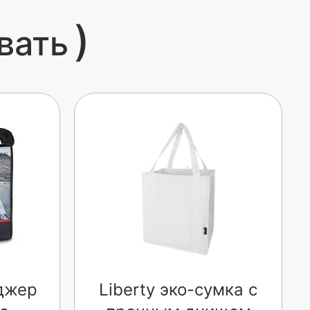
)
вать
джер
Liberty эко-сумка с