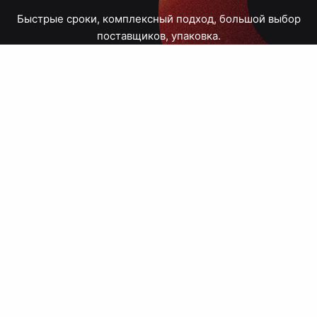
Быстрые сроки, комплексный подход, большой выбор
поставщиков, упаковка.
Тюмень, Республики, 83
ПН – ПТ
09:00 – 18:00
8 908 867 30 68
+7 (3452) 70-03-03
zakaz@avtograf72.ru
[ Подобрать сувениры ]
[ Написать директору ]
› Сайт нашей типографии