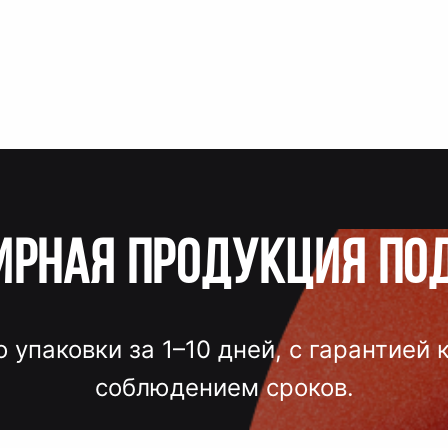
ирная продукция по
о упаковки за 1–10 дней, с гарантией 
соблюдением сроков.
лгих согласований, некачественного