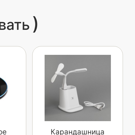
)
вать
ое
Карандашница