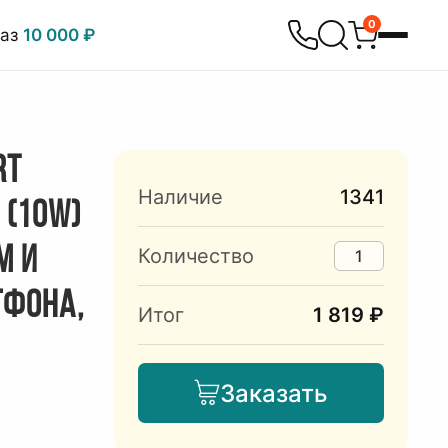
0
каз
10 000 ₽
RT
Наличие
1341
 (10W)
М И
Количество
ТФОНА,
Итог
1 819 ₽
Заказать