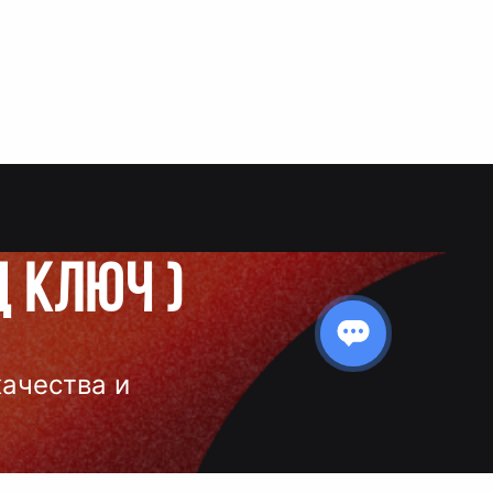
д ключ
)
качества и
 нанесения