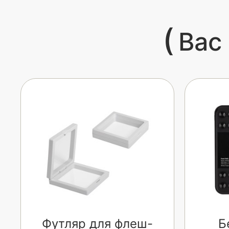
(
Вас
Футляр для флеш-
Б