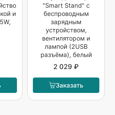
йство
"Smart Stand" с
кой и
беспроводным
15W,
зарядным
устройством,
вентилятором и
лампой (2USB
разъёма), белый
2 029 ₽
ь
Заказать