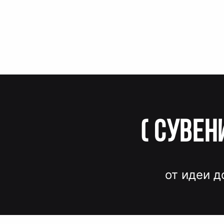
(
Сувен
от идеи д
Вместо до