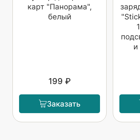
карт "Панорама",
заря
белый
"Sti
подс
и
199 ₽
Заказать