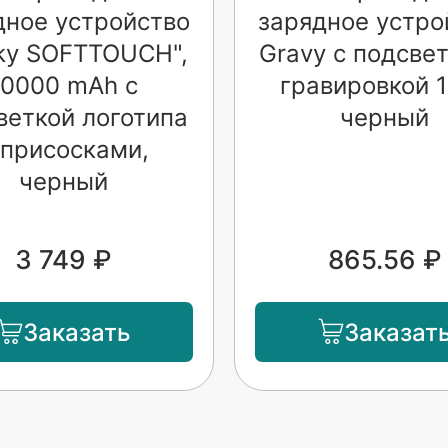
дное устройство
зарядное устро
cky SOFTTOUCH",
Gravy с подсвет
10000 mAh с
гравировкой 
веткой логотипа
черный
 присосками,
черный
3 749 ₽
865.56 ₽
Заказать
Заказат