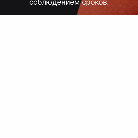
соблюдением сроков.
лгих согласований, некачественного
 — точный подбор, проверка образцов
исполнение под ключ.
 сроки, комплексный подход, больш
поставщиков, упаковка.