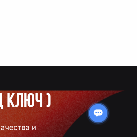
д ключ
)
качества и