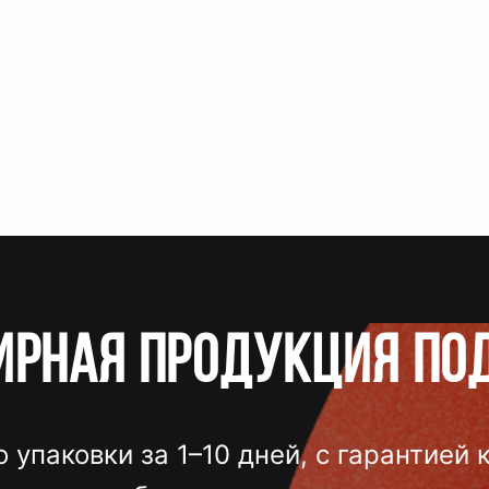
ирная продукция по
о упаковки за 1–10 дней, с гарантией 