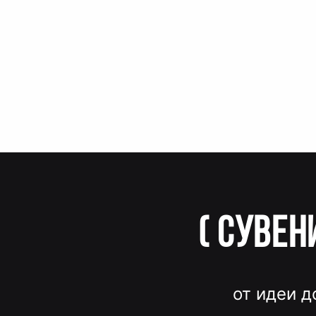
(
Сувен
от идеи д