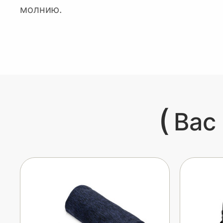
молнию.
(
Вас