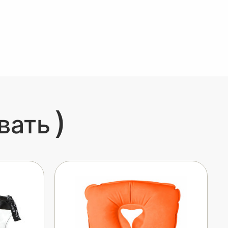
)
вать