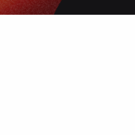
 нанесения
 и чёткое
ой выбор