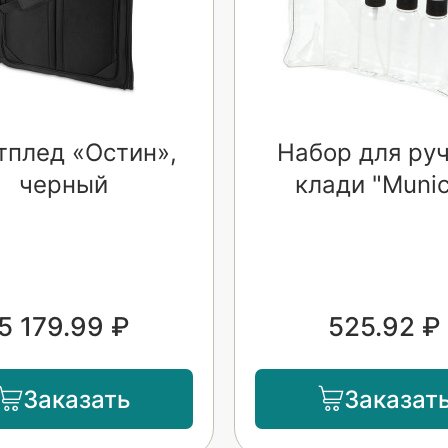
тплед «Остин»,
Набор для ру
черный
клади "Muni
5 179.99 ₽
525.92 ₽
Заказать
Заказат