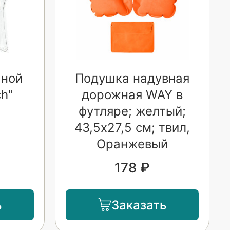
чной
Подушка надувная
ch"
дорожная WAY в
футляре; желтый;
43,5х27,5 см; твил,
Оранжевый
178 ₽
ь
Заказать