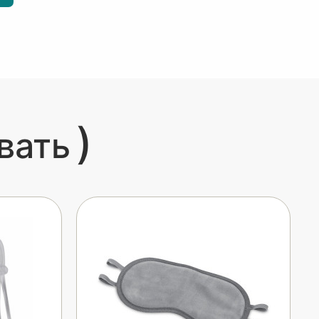
)
вать