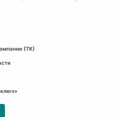
омпании (ТК)
асти
 ключ»