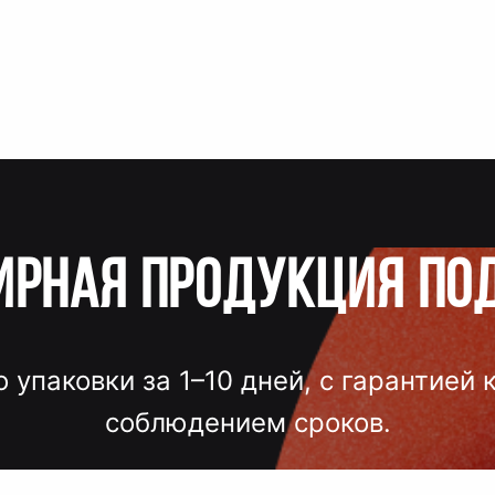
ирная продукция по
о упаковки за 1–10 дней, с гарантией 
соблюдением сроков.
лгих согласований, некачественного