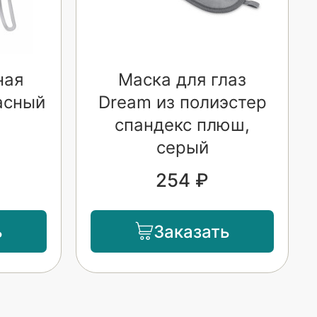
ная
Маска для глаз
асный
Dream из полиэстер
спандекс плюш,
серый
254 ₽
ь
Заказать