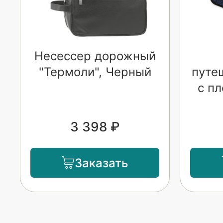
Несессер дорожный
"Термоли", Черный
путе
с пл
3 398 ₽
Заказать