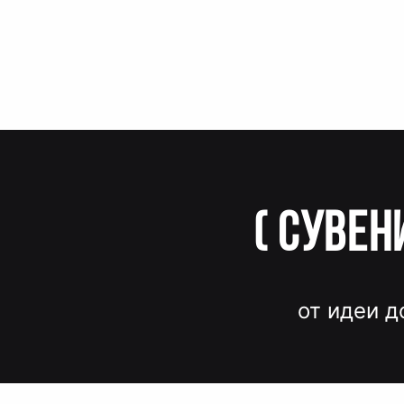
(
Сувен
от идеи д
Вместо до