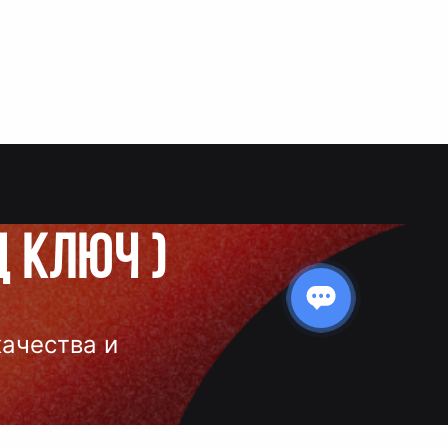
д ключ
)
качества и
 нанесения