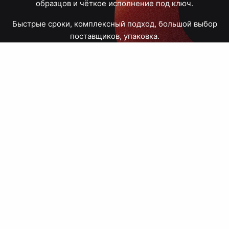
образцов и чёткое исполнение под ключ.
Быстрые сроки, комплексный подход, большой выбор
поставщиков, упаковка.
Тюмень, Республики, 83
ПН – ПТ
09:00 – 18:00
8 908 867 30 68
+7 (3452) 70-03-03
zakaz@avtograf72.ru
[ Подобрать сувениры ]
[ Написать директору ]