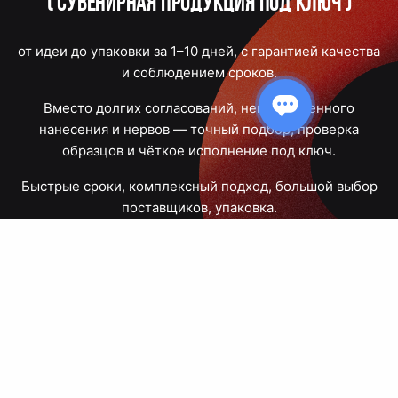
(
Сувенирная продукция под ключ
)
от идеи до упаковки за 1–10 дней, с гарантией качества
и соблюдением сроков.
Вместо долгих согласований, некачественного
нанесения и нервов — точный подбор, проверка
образцов и чёткое исполнение под ключ.
Быстрые сроки, комплексный подход, большой выбор
поставщиков, упаковка.
Тюмень, Республики, 83
ПН – ПТ
09:00 – 18:00
8 908 867 30 68