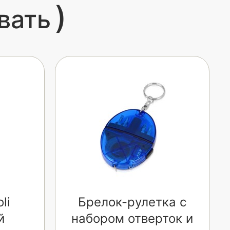
)
вать
li
Брелок-рулетка с
й
набором отверток и