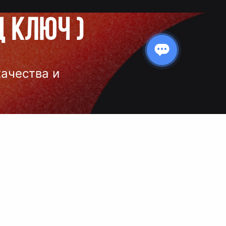
д ключ
)
качества и
 нанесения
 и чёткое
ой выбор