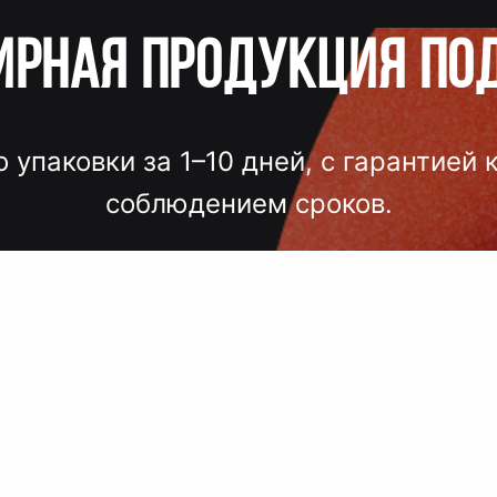
ирная продукция по
о упаковки за 1–10 дней, с гарантией 
соблюдением сроков.
лгих согласований, некачественного
 — точный подбор, проверка образцов
исполнение под ключ.
 сроки, комплексный подход, больш
поставщиков, упаковка.