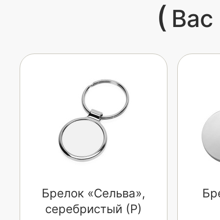
(
Вас
Брелок «Сельва»,
Бр
серебристый (Р)