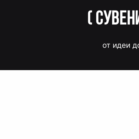
(
Сувен
от идеи д
Вместо до
и нервов
Быстрые