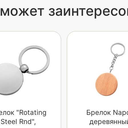
 может заинтересо
елок "Rotating
Брелок Napo
Steel Rnd",
деревянны