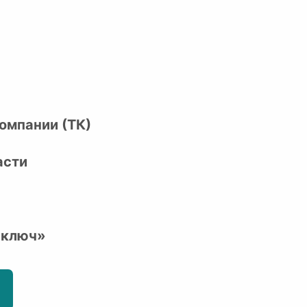
омпании (ТК)
асти
 ключ»