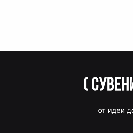
(
Сувен
от идеи д