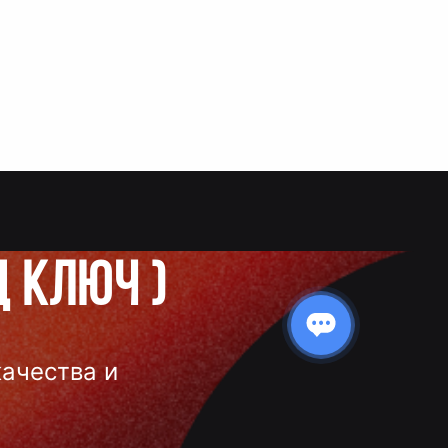
д ключ
)
качества и