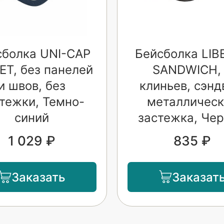
сболка UNI-CAP
Бейсболка LIB
ET, без панелей
SANDWICH,
и швов, без
клиньев, сэнд
тежки, Темно-
металлическ
синий
застежка, Че
1 029 ₽
835 ₽
Заказать
Заказат