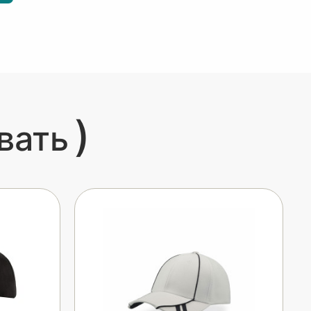
)
вать