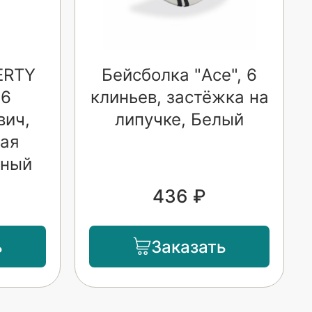
ERTY
Бейсболка "Ace", 6
 6
клиньев, застёжка на
вич,
липучке, Белый
ая
рный
436 ₽
ь
Заказать