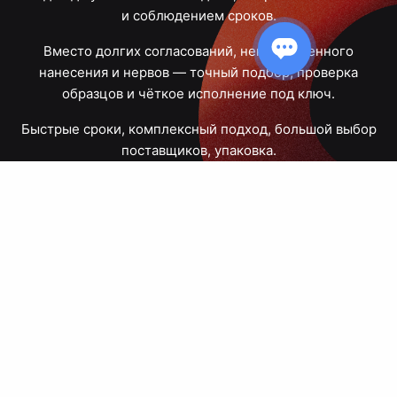
и соблюдением сроков.
Вместо долгих согласований, некачественного
нанесения и нервов — точный подбор, проверка
образцов и чёткое исполнение под ключ.
Быстрые сроки, комплексный подход, большой выбор
поставщиков, упаковка.
Тюмень, Республики, 83
ПН – ПТ
09:00 – 18:00
8 908 867 30 68
+7 (3452) 70-03-03
zakaz@avtograf72.ru