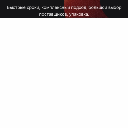
Быстрые сроки, комплексный подход, большой выбор
поставщиков, упаковка.
Тюмень, Республики, 83
ПН – ПТ
09:00 – 18:00
8 908 867 30 68
+7 (3452) 70-03-03
zakaz@avtograf72.ru
[ Подобрать сувениры ]
[ Написать директору ]
› Сайт нашей типографии