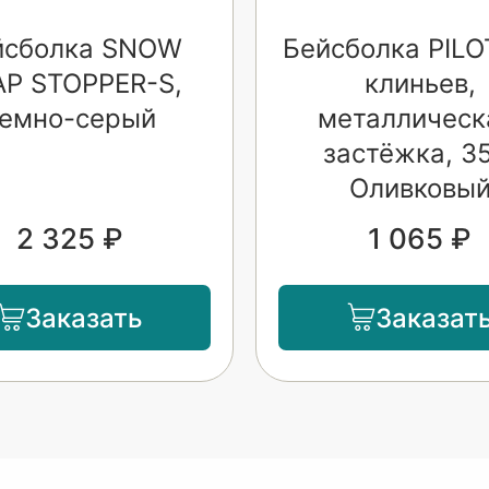
йсболка SNOW
Бейсболка PILOT
AP STOPPER-S,
клиньев,
емно-серый
металлическ
застёжка, 35
Оливковы
2 325 ₽
1 065 ₽
Заказать
Заказат