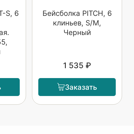
-S, 6
Бейсболка PITCH, 6
клиньев, S/M,
ая.
Черный
5,
й
1 535 ₽
ь
Заказать