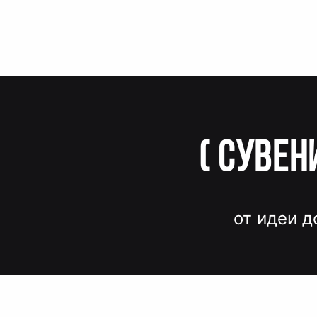
(
Сувен
от идеи д
Вместо до
и нервов