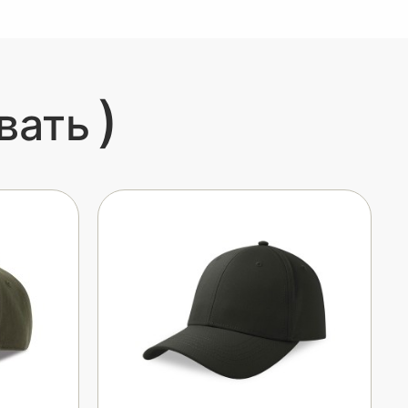
)
вать