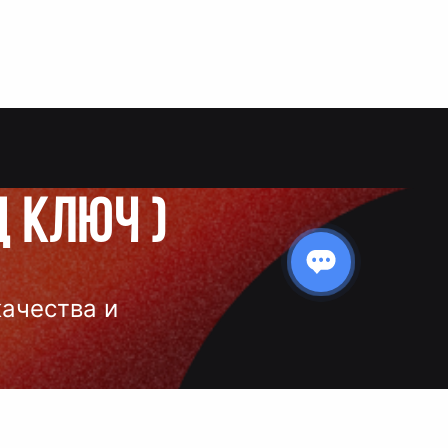
д ключ
)
качества и
 нанесения
 и чёткое