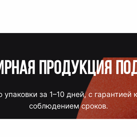
ирная продукция по
о упаковки за 1–10 дней, с гарантией 
соблюдением сроков.
лгих согласований, некачественного
 — точный подбор, проверка образцов