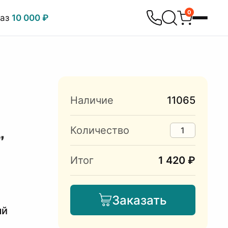
0
каз
10 000 ₽
Наличие
11065
,
Количество
Итог
1 420 ₽
Заказать
ый