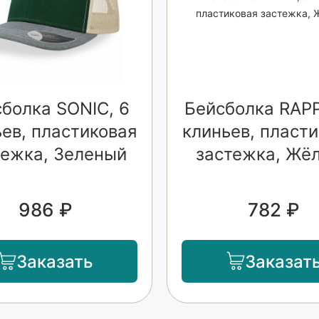
болка SONIC, 6
Бейсболка RAPP
ев, пластиковая
клиньев, пласт
тежка, Зеленый
застежка, Жё
986 ₽
782 ₽
Заказать
Заказат