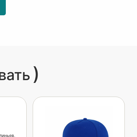
)
вать