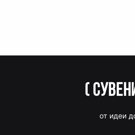
(
Сувен
от идеи д