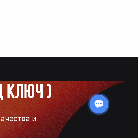
д ключ
)
качества и