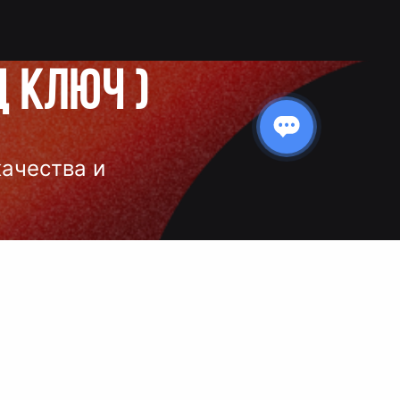
д ключ
)
качества и
 нанесения
 и чёткое
ой выбор