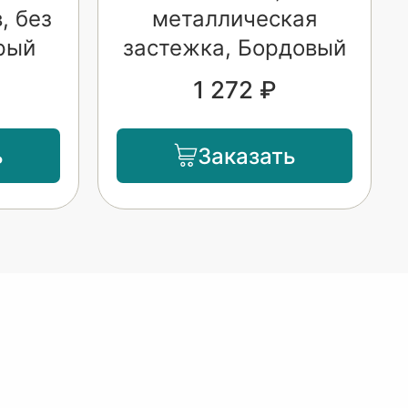
, без
металлическая
рый
застежка, Бордовый
1 272 ₽
ь
Заказать