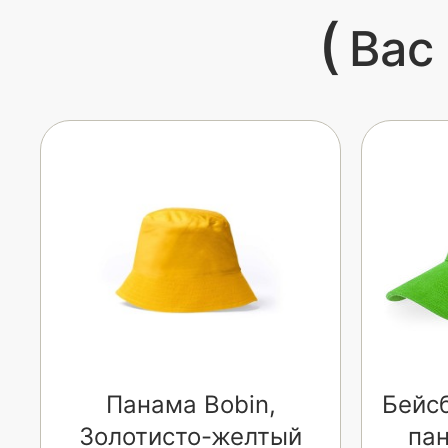
(
Вас
Панама Bobin,
Бейсб
Золотисто-желтый
пан