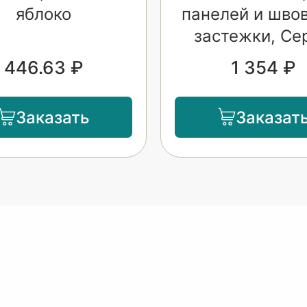
яблоко
панелей и швов
застежки, Се
446.63 ₽
1 354 ₽
Заказать
Заказат