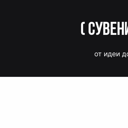
(
Сувен
от идеи д
Вместо до
и нервов
Быстрые