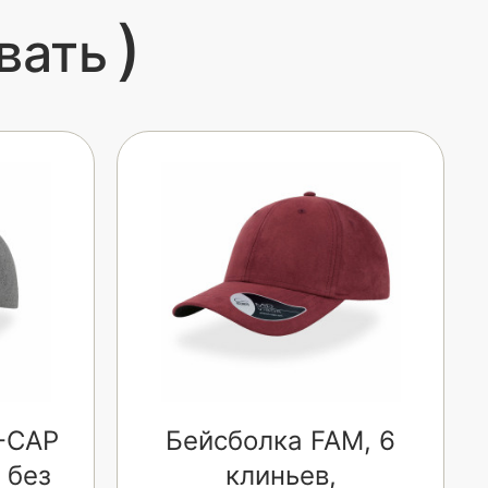
)
вать
-CAP
Бейсболка FAM, 6
 без
клиньев,