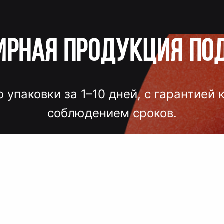
ирная продукция по
о упаковки за 1–10 дней, с гарантией 
соблюдением сроков.
лгих согласований, некачественного
 — точный подбор, проверка образцов
исполнение под ключ.
 сроки, комплексный подход, больш