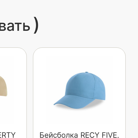
)
вать
ERTY
Бейсболка RECY FIVE,