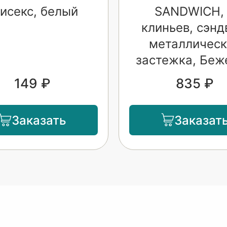
исекс, белый
SANDWICH,
клиньев, сэнд
металлическ
застежка, Беж
149 ₽
835 ₽
Заказать
Заказат