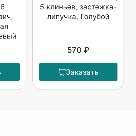
 6
5 клиньев, застежка-
вич,
липучка, Голубой
ая
евый
570 ₽
ь
Заказать