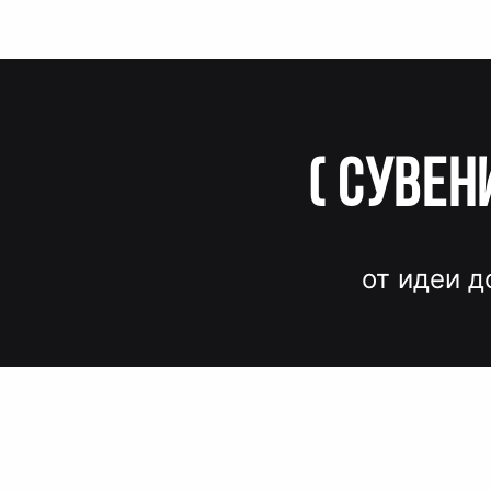
(
Сувен
от идеи д
Вместо до
и нервов