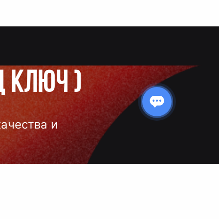
д ключ
)
качества и
 нанесения
 и чёткое