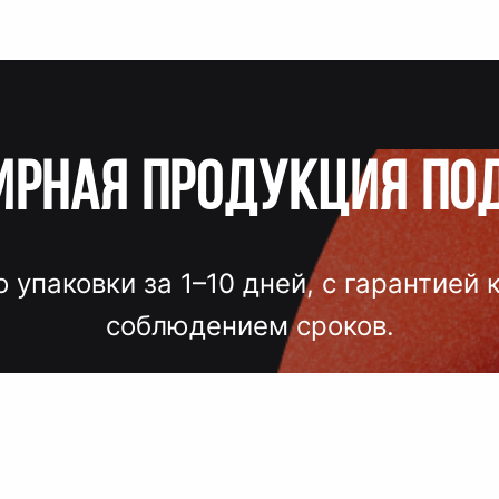
ирная продукция по
о упаковки за 1–10 дней, с гарантией 
соблюдением сроков.
лгих согласований, некачественного
 — точный подбор, проверка образцов
исполнение под ключ.