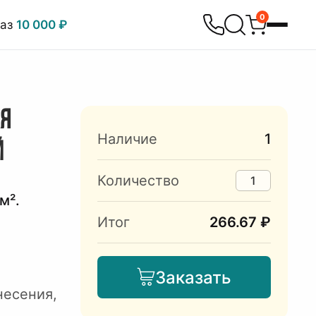
0
каз
10 000 ₽
АЯ
Наличие
1
Й
Количество
м².
Итог
266.67 ₽
Заказать
несения,