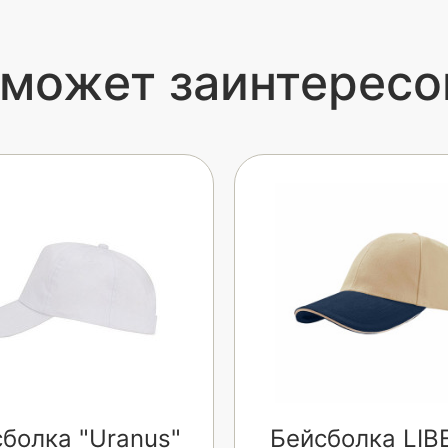
 может заинтересо
болка "Uranus"
Бейсболка LIB