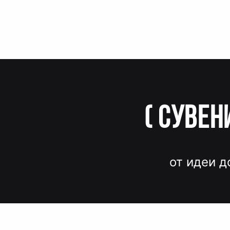
(
Сувен
от идеи д
Вместо до
и нервов