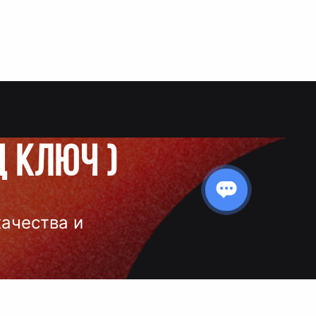
д ключ
)
качества и
 нанесения
 и чёткое