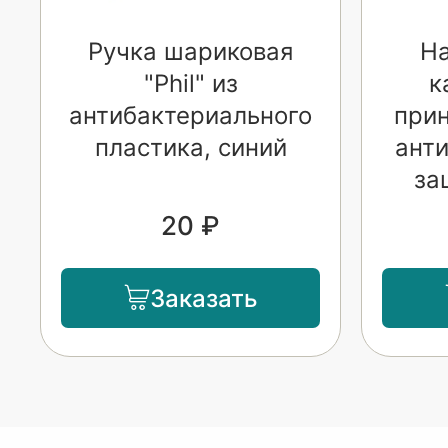
Ручка шариковая
Н
"Phil" из
к
антибактериального
при
пластика, синий
ант
за
20 ₽
Заказать