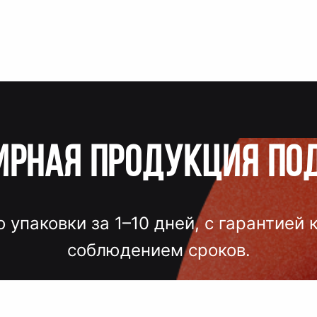
ирная продукция по
о упаковки за 1–10 дней, с гарантией 
соблюдением сроков.
лгих согласований, некачественного
 — точный подбор, проверка образцов