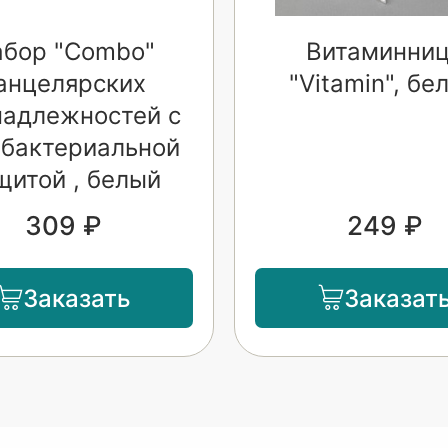
абор "Combo"
Витаминни
анцелярских
"Vitamin", бе
надлежностей с
ибактериальной
щитой , белый
309 ₽
249 ₽
Заказать
Заказат