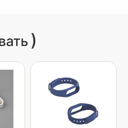
)
вать