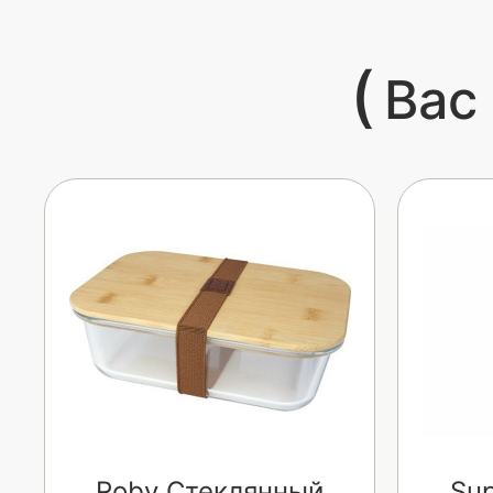
(
Вас
Roby Стеклянный
Sup