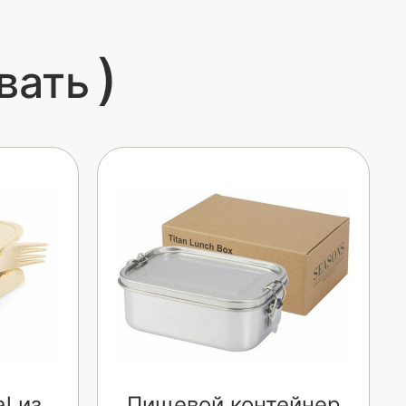
)
вать
l из
Пищевой контейнер