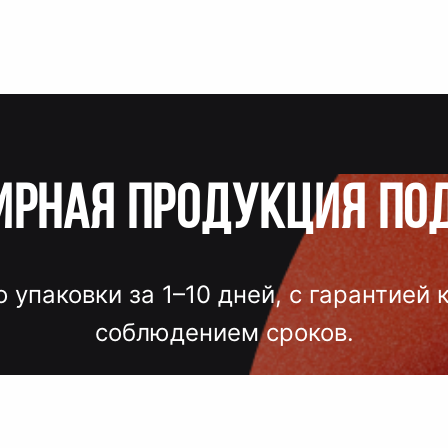
ирная продукция по
о упаковки за 1–10 дней, с гарантией 
соблюдением сроков.
лгих согласований, некачественного
 — точный подбор, проверка образцов