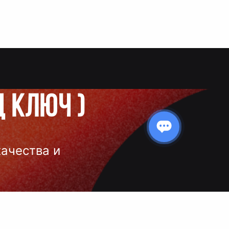
д ключ
)
качества и
 нанесения
 и чёткое