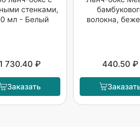
ными стенками,
бамбуковог
0 мл - Белый
волокна, беж
1 730.40 ₽
440.50 ₽
Заказать
Заказат