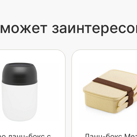
 может заинтересо
o ланч-бокс с
Ланч-бокс Mea