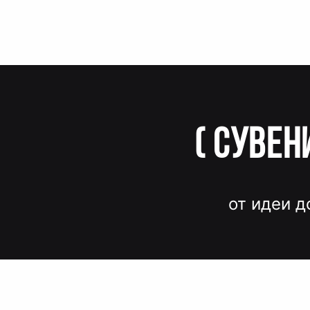
(
Сувен
от идеи д
Вместо до
и нервов