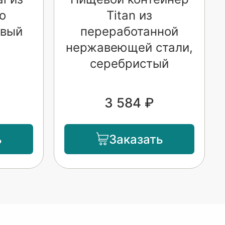
о
Titan из
евый
переработанной
нержавеющей стали,
серебристый
3 584 ₽
ь
Заказать