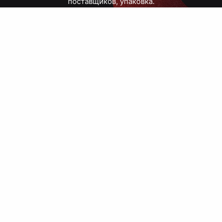
поставщиков, упаковка.
Тюмень, Республики, 83
ПН – ПТ
09:00 – 18:00
8 908 867 30 68
+7 (3452) 70-03-03
zakaz@avtograf72.ru
[ Подобрать сувениры ]
[ Написать директору ]
› Сайт нашей типографии
› Политика конфиденциальности
› Публичная оферта