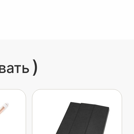
)
вать