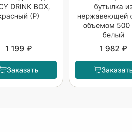
CY DRINK BOX,
бутылка и
красный (Р)
нержавеющей 
объемом 500 
белый
1 199 ₽
1 982 ₽
Заказать
Заказат