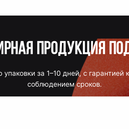
ирная продукция по
о упаковки за 1–10 дней, с гарантией 
соблюдением сроков.
лгих согласований, некачественного
 — точный подбор, проверка образцов
исполнение под ключ.