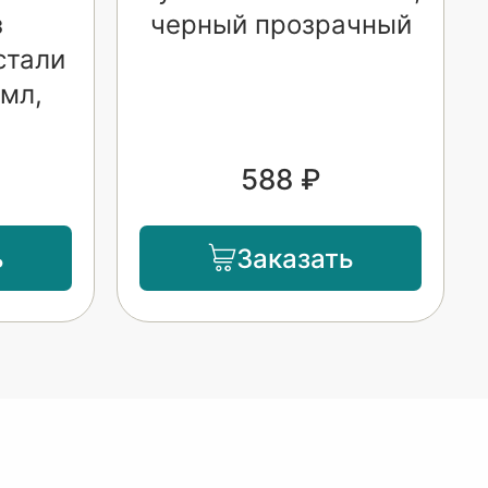
з
черный прозрачный
стали
мл,
588 ₽
ь
Заказать