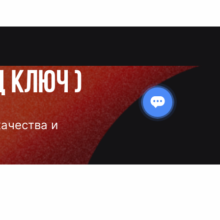
д ключ
)
качества и
 нанесения
 и чёткое