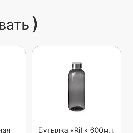
)
вать
ная
Бутылка «Rill» 600мл,