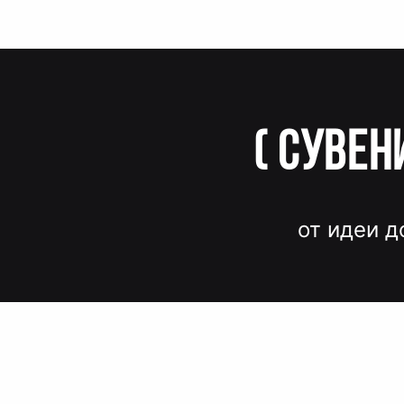
(
Сувен
от идеи д
Вместо до
и нервов