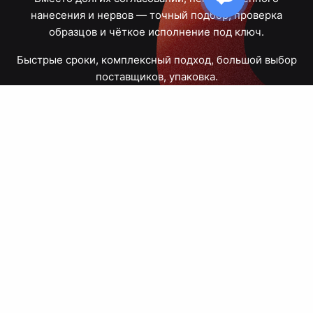
нанесения и нервов — точный подбор, проверка
образцов и чёткое исполнение под ключ.
Быстрые сроки, комплексный подход, большой выбор
поставщиков, упаковка.
Тюмень, Республики, 83
ПН – ПТ
09:00 – 18:00
8 908 867 30 68
+7 (3452) 70-03-03
zakaz@avtograf72.ru