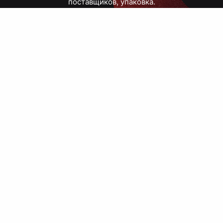
поставщиков, упаковка.
Тюмень, Республики, 83
ПН – ПТ
09:00 – 18:00
8 908 867 30 68
+7 (3452) 70-03-03
zakaz@avtograf72.ru
[ Подобрать сувениры ]
[ Написать директору ]
› Сайт нашей типографии
› Политика конфиденциальности
› Публичная оферта