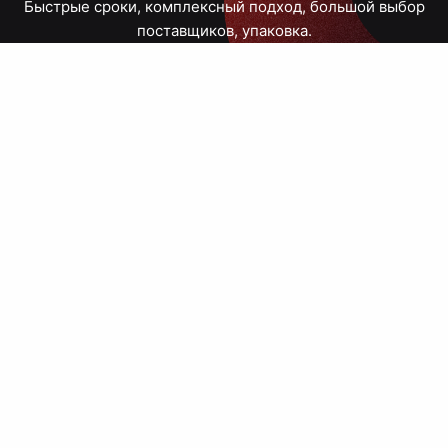
Быстрые сроки, комплексный подход, большой выбор
поставщиков, упаковка.
Тюмень, Республики, 83
ПН – ПТ
09:00 – 18:00
8 908 867 30 68
+7 (3452) 70-03-03
zakaz@avtograf72.ru
[ Подобрать сувениры ]
[ Написать директору ]
› Сайт нашей типографии