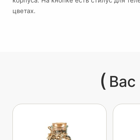
корпуса. На кнопке есть стилус для тел
цветах.
(
Вас