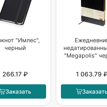
кнот "Имлес",
Ежедневни
черный
недатированны
"Megapolis" ч
266.17 ₽
1 063.79 
Заказать
Заказат