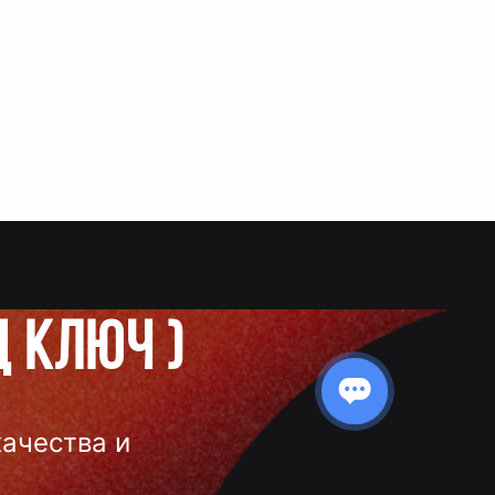
д ключ
)
качества и