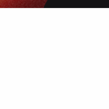
 нанесения
 и чёткое
ой выбор