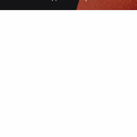
лгих согласований, некачественного
 — точный подбор, проверка образцов
исполнение под ключ.
 сроки, комплексный подход, больш
поставщиков, упаковка.