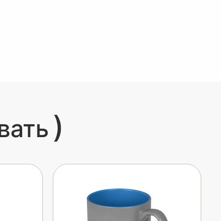
)
вать