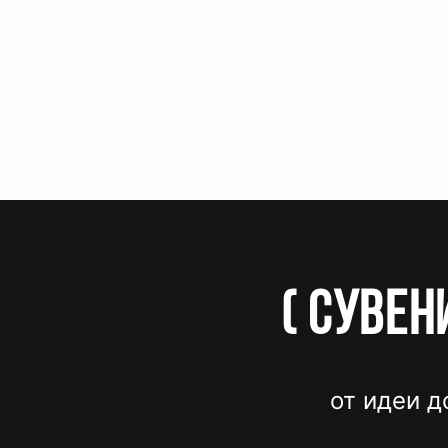
(
Сувен
от идеи д