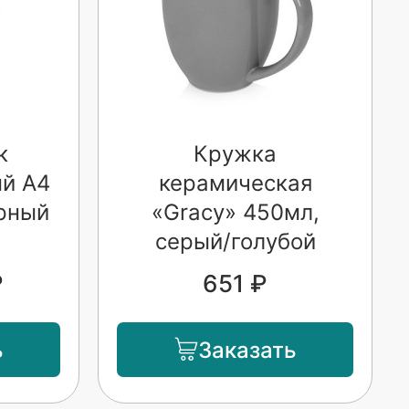
к
Кружка
й А4
керамическая
ерный
«Gracy» 450мл,
серый/голубой
₽
651 ₽
ь
Заказать