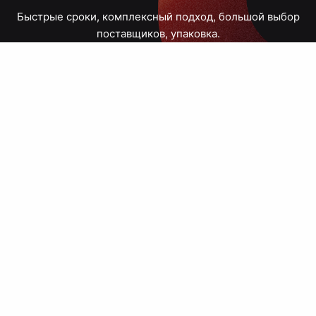
Быстрые сроки, комплексный подход, большой выбор
поставщиков, упаковка.
Тюмень, Республики, 83
ПН – ПТ
09:00 – 18:00
8 908 867 30 68
+7 (3452) 70-03-03
zakaz@avtograf72.ru
[ Подобрать сувениры ]
[ Написать директору ]
› Сайт нашей типографии