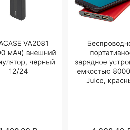
VACASE VA2081
Беспроводн
00 мАч) внешний
портативно
мулятор, черный
зарядное устро
12/24
емкостью 8000
Juice, красн