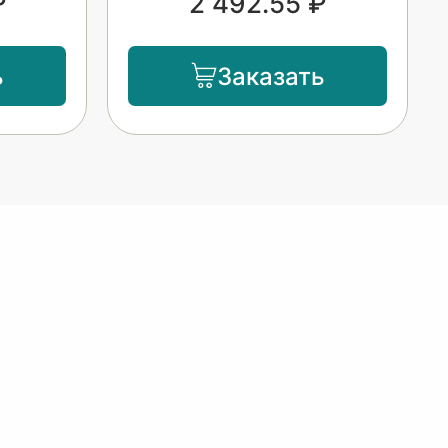
₽
2 492.55 ₽
ь
Заказать