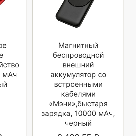
ое
Магнитный
е
беспроводной
йство
внешний
 мАч
аккумулятор со
ый
встроенными
кабелями
«Мэни»,быстаря
зарядка, 10000 мАч,
черный