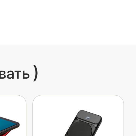
)
вать