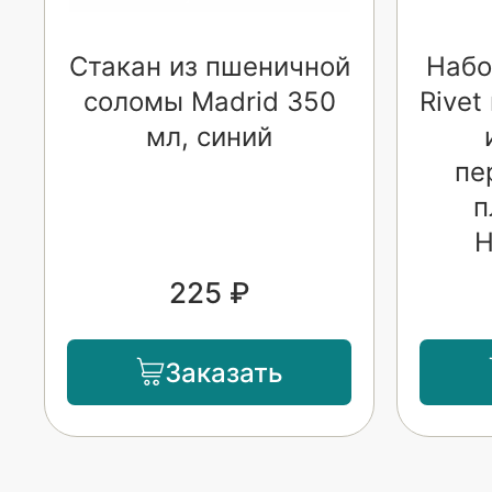
Стакан из пшеничной
Набо
соломы Madrid 350
Rivet
мл, синий
пе
п
Н
225 ₽
Заказать