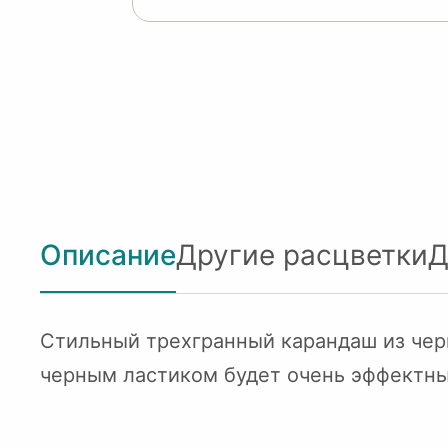
Описание
Другие расцветки
Д
Стильный трехгранный карандаш из черн
черным ластиком будет очень эффектны