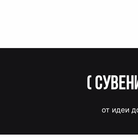
(
Сувен
от идеи д