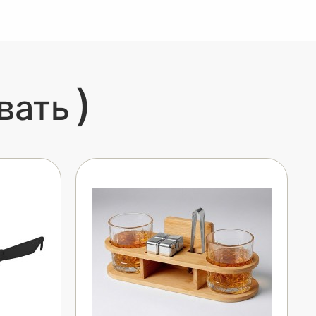
)
вать