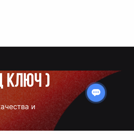
д ключ
)
качества и