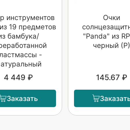
р инструментов
Очки
 из 19 предметов
солнцезащит
из бамбука/
"Panda" из RP
реработанной
черный (Р
ластмассы -
атуральный
4 449 ₽
145.67 ₽
Заказать
Заказат