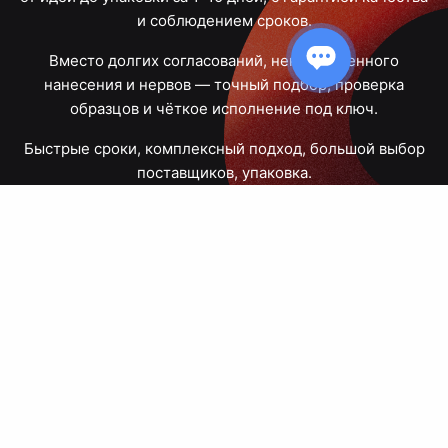
и соблюдением сроков.
Вместо долгих согласований, некачественного
нанесения и нервов — точный подбор, проверка
образцов и чёткое исполнение под ключ.
Быстрые сроки, комплексный подход, большой выбор
поставщиков, упаковка.
Тюмень, Республики, 83
ПН – ПТ
09:00 – 18:00
8 908 867 30 68
+7 (3452) 70-03-03
zakaz@avtograf72.ru