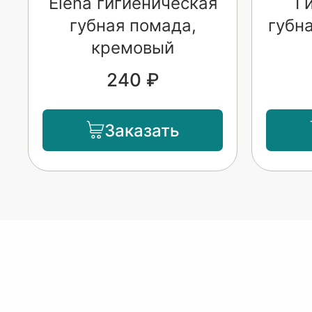
Elena гигиеническая
Г
губная помада,
губн
кремовый
240 ₽
Заказать