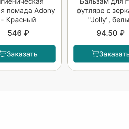
игиеническая
Бальзам для г
ая помада Adony
футляре с зер
- Красный
"Jolly", бел
546 ₽
94.50 ₽
Заказать
Заказат