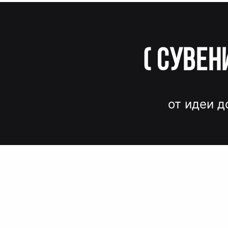
(
Сувен
от идеи д
Вместо до
и нервов
Быстрые