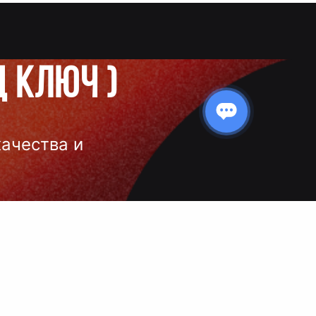
д ключ
)
качества и
 нанесения
 и чёткое
ой выбор