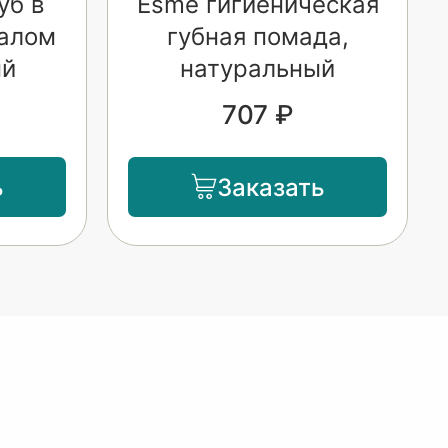
уб в
Esme гигиеническая
калом
губная помада,
ый
натуральный
707 ₽
ь
Заказать