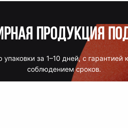
ирная продукция по
о упаковки за 1–10 дней, с гарантией 
соблюдением сроков.
лгих согласований, некачественного
 — точный подбор, проверка образцов
исполнение под ключ.
 сроки, комплексный подход, больш