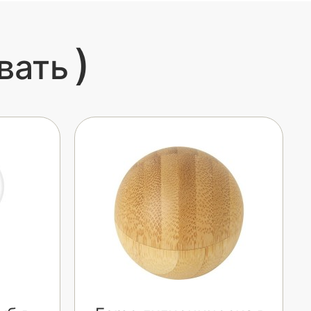
)
вать