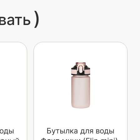
)
вать
воды
Бутылка для воды