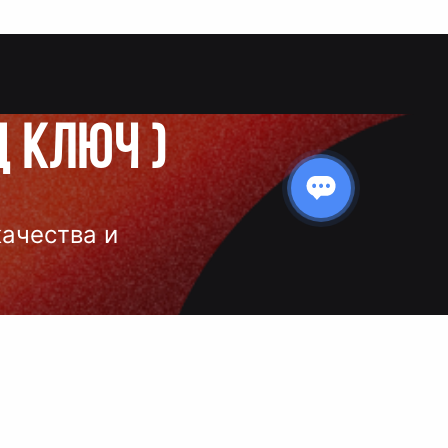
д ключ
)
качества и
 нанесения
 и чёткое