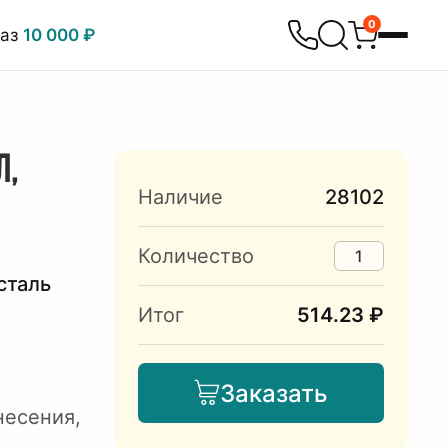
0
каз
10 000 ₽
Л,
Наличие
28102
Количество
cталь
Итог
514.23 ₽
Заказать
несения,