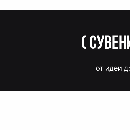
(
Сувен
от идеи д
Вместо до
и нервов