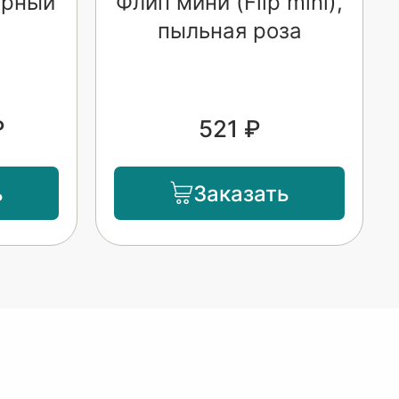
черный
Флип мини (Flip mini),
пыльная роза
₽
521 ₽
ь
Заказать