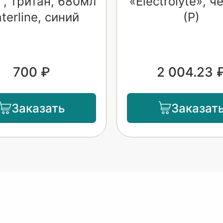
", тритан, 680мл
«Electrolyte», 
terline, синий
(Р)
700 ₽
2 004.23 
Заказать
Заказат