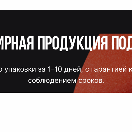
ирная продукция по
о упаковки за 1–10 дней, с гарантией 
соблюдением сроков.
лгих согласований, некачественного
 — точный подбор, проверка образцов
исполнение под ключ.