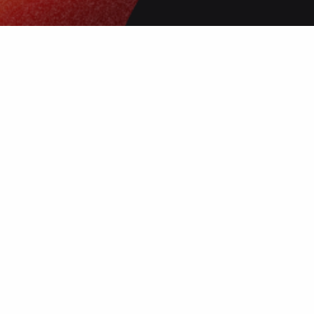
 нанесения
 и чёткое
ой выбор