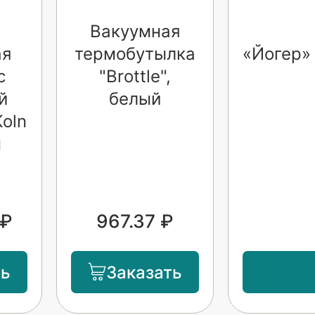
Вакуумная
ая
термобутылка
«Йогер»
с
"Brottle",
й
белый
oln
м
 ₽
967.37 ₽
ть
Заказать