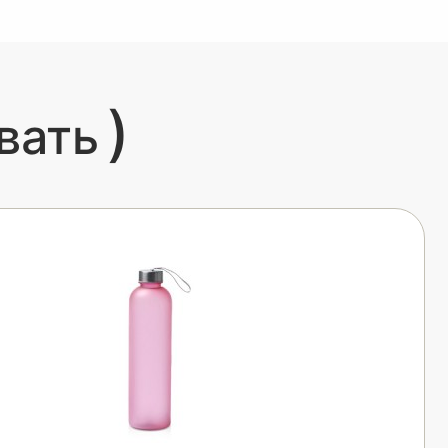
)
вать