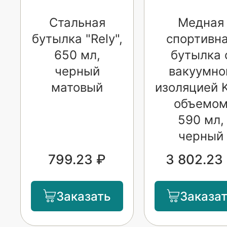
Стальная
Медная
бутылка "Rely",
спортивн
650 мл,
бутылка 
черный
вакуумно
матовый
изоляцией K
объемо
590 мл,
черный
799.23 ₽
3 802.23
Заказать
Заказа