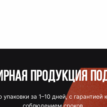
ирная продукция по
о упаковки за 1–10 дней, с гарантией 
соблюдением сроков.