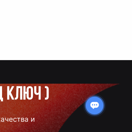
д ключ
)
качества и