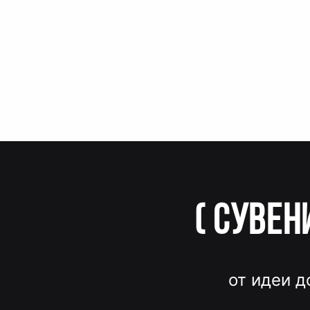
(
Сувен
от идеи д