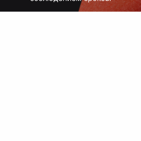
лгих согласований, некачественного
 — точный подбор, проверка образцов
исполнение под ключ.
 сроки, комплексный подход, больш
поставщиков, упаковка.