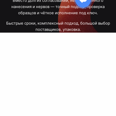
Вместо долгих согласований, некачественного
нанесения и нервов — точный подбор, проверка
образцов и чёткое исполнение под ключ.
Быстрые сроки, комплексный подход, большой выбор
поставщиков, упаковка.
Тюмень, Республики, 83
ПН – ПТ
09:00 – 18:00
8 908 867 30 68
+7 (3452) 70-03-03
zakaz@avtograf72.ru